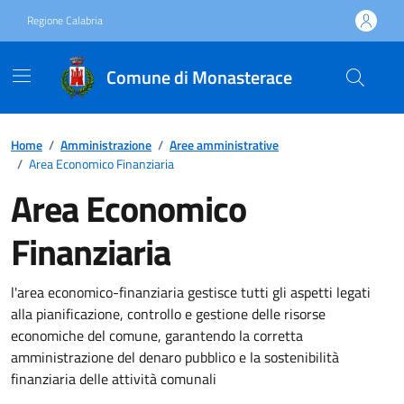
Vai ai contenuti
Vai al footer
Regione Calabria
Comune di Monasterace
Home
/
Amministrazione
/
Aree amministrative
/
Area Economico Finanziaria
Area Economico
Finanziaria
l'area economico-finanziaria gestisce tutti gli aspetti legati
alla pianificazione, controllo e gestione delle risorse
economiche del comune, garantendo la corretta
amministrazione del denaro pubblico e la sostenibilità
finanziaria delle attività comunali