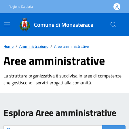
Vai ai contenuti
Vai al footer
Regione Calabria
Comune di Monasterace
Home
/
Amministrazione
/
Aree amministrative
Aree amministrative
La struttura organizzativa è suddivisa in aree di competenze
che gestiscono i servizi erogati alla comunità.
Esplora Aree amministrative