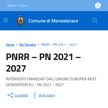
Vai ai contenuti
Vai al footer
Regione Calabria
Comune di Monasterace
Home
/
Siti Tematici
/
PNRR – PN 2021 – 2027
PNRR – PN 2021 –
2027
INTERVENTI FINANZIATI DALL'UNIONE EUROPEA NEXT
GENERATION EU - PN 2021 - 2027
Condividi
Vedi azioni